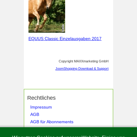
EQUUS Classic Einzelausgaben 2017
Copyright MAXXmarketing GmbH
JoomShopping Download & Support
Rechtliches
Impressum
AGB
AGB für Abonnements
Datenschutz
Cookie-Hinweis